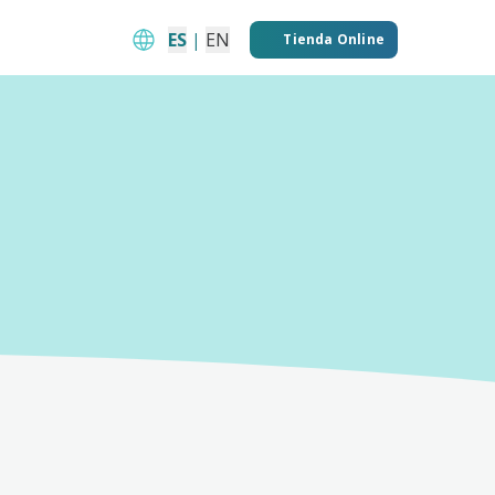
ES
|
EN
Tienda Online